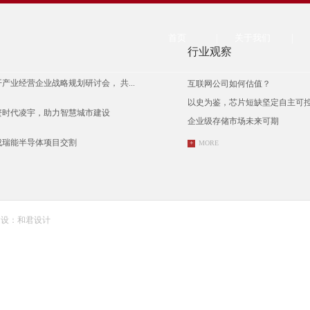
首页
关于我们
行业观察
产业经营企业战略规划研讨会， 共...
互联网公司如何估值？
以史为鉴，芯片短缺坚定自主可控之
资时代凌宇，助力智慧城市建设
企业级存储市场未来可期
成瑞能半导体项目交割
+
MORE
建设：和君设计