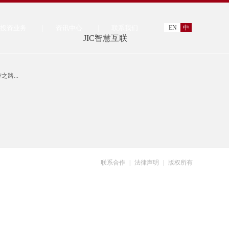
投资业务
资讯中心
联系我们
EN
中
JIC智慧互联
路...
联系合作
|
法律声明
|
版权所有